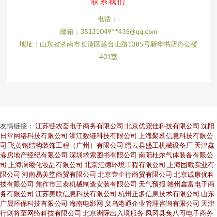
联系我们
电话：-
邮箱：35131049**
435@qq.com
地址：山东省济南市长清区莲台山路1385号新华书店办公楼
401室
友情链接：
江苏链农荟电子商务有限公司
北京优宠佳科技有限公司
沈阳
日常网络科技有限公司
浙江数链科技有限公司
上海聚慕信息科技有限公
司
飞黄钢结构装饰工程（广州）有限公司
缙云县盛工机械设备厂
天津鑫
淼房地产经纪有限公司
深圳求索图书有限公司
南阳杜尔气体装备有限公
司
上海澜曦化妆品有限公司
北京汇德环境工程有限公司
上海固戟实业有
限公司
河南易美堂商贸有限公司
北京壹企行商贸有限公司
北京诚康优科
技有限公司
焦作市三泰机械制造安装有限公司
天气预报
赣州鑫富电子商
务有限公司
江苏美联信息科技有限公司
杭州正多信息技术有限公司
山东
广晟环保科技有限公司
海南电影网
义乌港通企业管理咨询有限公司
天津
行则将至网络科技有限公司
北京洲际出入境服务
凤冈县兔八哥电子商务