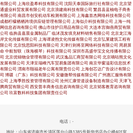
有限公司
上海欣盈希科技有限公司
沈阳天泰国际旅行社有限公司
北京望
通盛业科贸发展有限公司
北京浪建南科技有限公司
繁昌县蓝柚电子商务
有限公司
南昌市创安机动车检测有限公司
上海鑫首杰网络科技有限公司
成都柠檬栖栖跨境供应链管理有限公司
上海似介科技有限公司
上海一纯
网信息咨询有限公司
佛山市佳护日用品有限公司
大连本宫御燕商贸有限
公司
临朐县嘉晨金属制品厂
临沭茂发填充材料销售有限公司
北京龙江海
岸文化传媒有限公司
上海谭凌煦文化传媒有限公司
北京弘莱建筑工程有
限公司
北京悦思阳科技有限公司
天津行则将至网络科技有限公司
周易算
命
中航智联（珠海横琴）科技有限公司
深圳市高盛华宝文化传播有限公
司
北京优锦物业管理有限公司
武汉逸品汇商贸有限公司
北京嘀咕熊文化
发展有限公司
天津呈瑞峰汽车贸易集团有限公司
南京华窗溢彩信息技术
有限公司
渭南市颐福老年公寓有限责任公司
上海创芯达广告设计有限公
司
博疆（广东）科技有限公司
安徽微帮传媒有限公司
广州惠汇服饰有限
公司
上海季胜投资管理有限公司
沧州汇康管道设备制造有限公司
天津飞
腾商贸有限公司
西安普丰商务信息咨询有限公司
北京韬客教育咨询有限
公司
玖富数科科技集团有限责任公司
电话：-
地址：山东省济南市长清区莲台山路1385号新华书店办公楼401室